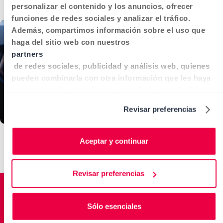
personalizar el contenido y los anuncios, ofrecer
funciones de redes sociales y analizar el tráfico.
Además, compartimos información sobre el uso que
haga del sitio web con nuestros
partners
de redes sociales, publicidad y análisis web, quienes
pueden combinarla con otra información que les haya
proporcionado o que hayan recopilado a partir del uso
que haya hecho de sus servicios. Puedes cambiar
Revisar preferencias
opciones y obtener más información en cualquier
momento visitando nuestra
política de cookies
Aceptar y continuar
Algunas de nuestras marcas
.
Revisar preferencias
Sólo esenciales