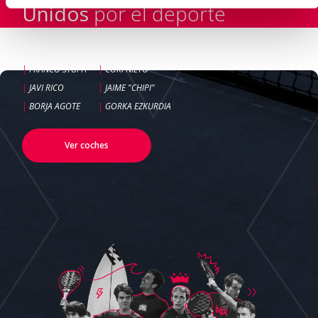
Unidos
por el deporte
Patrocinador oficial de:
|
FRANCO STUPA
|
COKI NIETO
|
JAVI RICO
|
JAIME "CHIPI"
|
BORJA AGOTE
|
GORKA EZKURDIA
Ver coches